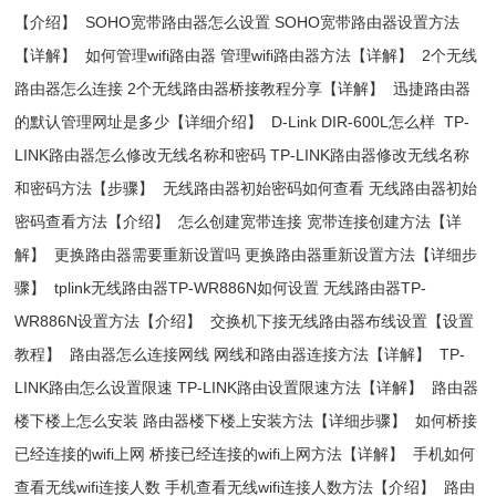
【介绍】
SOHO宽带路由器怎么设置 SOHO宽带路由器设置方法
【详解】
如何管理wifi路由器 管理wifi路由器方法【详解】
2个无线
路由器怎么连接 2个无线路由器桥接教程分享【详解】
迅捷路由器
的默认管理网址是多少【详细介绍】
D-Link DIR-600L怎么样
TP-
LINK路由器怎么修改无线名称和密码 TP-LINK路由器修改无线名称
和密码方法【步骤】
无线路由器初始密码如何查看 无线路由器初始
密码查看方法【介绍】
怎么创建宽带连接 宽带连接创建方法【详
解】
更换路由器需要重新设置吗 更换路由器重新设置方法【详细步
骤】
tplink无线路由器TP-WR886N如何设置 无线路由器TP-
WR886N设置方法【介绍】
交换机下接无线路由器布线设置【设置
教程】
路由器怎么连接网线 网线和路由器连接方法【详解】
TP-
LINK路由怎么设置限速 TP-LINK路由设置限速方法【详解】
路由器
楼下楼上怎么安装 路由器楼下楼上安装方法【详细步骤】
如何桥接
已经连接的wifi上网 桥接已经连接的wifi上网方法【详解】
手机如何
查看无线wifi连接人数 手机查看无线wifi连接人数方法【介绍】
路由