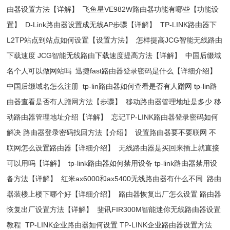
由器设置方法【详解】
飞鱼星VE982W路由器功能有哪些【功能设
置】
D-Link路由器设置成无线AP步骤【详解】
TP-LINK路由器下
L2TP站点到站点如何设置【设置方法】
怎样提高JCG智能无线路由
下载速度 JCG智能无线路由下载速度提高方法【详解】
中国后缀域
名个人可以做网站吗
迅捷fast路由器登录密码是什么【详细介绍】
中国后缀域名怎么注册
tp-lin路由器如何查看是否有人蹭网 tp-lin路
由器查看是否有人蹭网方法【步骤】
移动路由器管理地址是多少 移
动路由器管理地址介绍【详解】
忘记TP-LINK路由器登录密码如何
解决 路由器登录密码找回方法【介绍】
设置路由器要不要联网 不
联网怎么设置路由器【详细介绍】
无线路由器是买回来插上就直接
可以用吗【详解】
tp-link路由器如何禁用设备 tp-link路由器禁用设
备方法【详解】
红米ax6000和ax5400无线路由器有什么不同
路由
器装楼上楼下哪个好【详细介绍】
路由器恢复出厂怎么设置 路由器
恢复出厂设置方法【详解】
斐讯FIR300M智能迷你无线路由器设置
教程
TP-LINK企业路由器如何设置 TP-LINK企业路由器设置方法