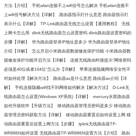
方法【介绍】
手机wlan连接不上wifi信号怎么解决 手机wlan连接不
上wifi信号解决方法【详解】
路由器指示灯什么意思 路由器指示灯
表示什么【详解】
TP-Link路由器无线怎么设置【通用教程】
无线
上网卡怎么用
dlink无线路由器怎么设置密码 dlink路由器设置密码的
步骤【详解】
华为路由器登录IP地址是多少 华为路由器登录IP地址
介绍【详解】
怎么开启小米路由器数据修改保护功能 小米路由器数
据修改保护功能开启方法【详解】
连接无线路由时接提示“网络密码
必须是40位或者104位”怎么办【详解】
苹果连接隐藏网络安全性不
对如何处理【解决方法】
路由器ax是什么意思 路由器ax介绍【详
解】
手机连接隐藏wifi找不到网络如何解决【解决方法】
D-Link无
线路由器怎么设置(Windows XP系统)【详解】
mercury水星路由器
如何升级软件【升级方法】
移动路由器管理员密码是多少 移动路由
器管理员密码获取方法【详解】
移动路由器重置后如何设置上网 移
动路由器重置后设置上网方法【步骤】
tplink无线路由器TP-
WR886N如何设置 无线路由器TP-WR886N设置方法【介绍】
路由