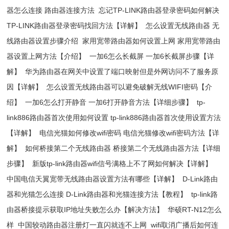
器怎么连接 路由器连接方法
忘记TP-LINK路由器登录密码如何解决
TP-LINK路由器登录密码找回方法【详解】
怎么设置无线路由器 无
线路由器设置步骤介绍
家用宽带路由器如何设置上网 家用宽带路由
器设置上网方法【介绍】
一加6怎么长截屏 一加6长截屏步骤【详
解】
华为路由器在网关中设置了端口映射但是外网访问不了服务原
因【详解】
怎么设置无线路由器可以避免破解无线WIFI密码【介
绍】
一加6怎么打开静音 一加6打开静音方法【详细步骤】
tp-
link886路由器首次使用如何设置 tp-link886路由器首次使用设置方法
【详解】
电信光猫如何修改wifi密码 电信光猫修改wifi密码方法【详
解】
如何桥接第二个无线路由器 桥接第二个无线路由器方法【详细
步骤】
新版tp-link路由器wifi信号满格上不了网如何解决【详解】
中国电信天翼宽带无线路由器设置方法有哪些【详解】
D-Link路由
器和光猫怎么连接 D-Link路由器和光猫连接方法【教程】
tp-link路
由器桥接提示获取IP地址失败怎么办【解决方法】
华硕RT-N12怎么
样
中国较动路由器注册灯一直闪就连不上网
wifi取消广播后如何连