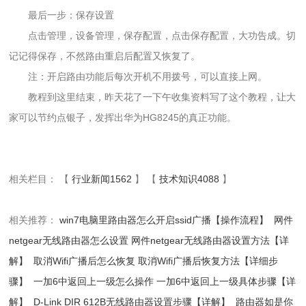
最后一步：保存设置
点击管理，设备管理，保存配置，点击保存配置，大功告成。切
记记得保存，不然路由重启后配置又恢复了。
注：开启路由功能后每次开机不用拨号，可以直接上网。
教程到这里结束，昨天花了一下午收集资料写了这个教程，让大
家可以节约点银子，发挥出华为HG8245的真正功能。
相关栏目： 【
行业新闻1562
】 【
技术知识4088
】
相关推荐：
win7电脑里路由器怎么开启ssid广播【操作流程】
网件
netgear无线路由器怎么设置 网件netgear无线路由器设置方法【详
解】
取消Wifi广播后怎么恢复 取消Wifi广播后恢复方法【详细步
骤】
一加6中返回上一级怎么操作 一加6中返回上一级具体步骤【详
解】
D-Link DIR 612B无线路由器设置步骤【详解】
路由器如是你