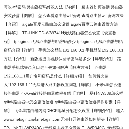
哥改wifi密码 路由器密码修改方法【详解】
路由器如何连接 路由器
安装步骤【图解】
怎么查看路由器wifi密码 查看路由器wifi密码方法
【介绍】
aigale百度云路由怎么设置 aigale百度云路由设置方法
【详解】
TP-LINK TD-W89741N无线路由器怎么设置【设置教
程】
tplogin.cn无线路由器初始密码多少 tplogin.cn无线路由器初始
密码介绍【详解】
手机怎么登陆192.168.0.1 手机登陆192.168.0.1
方法【介绍】
新版迅捷由器默认登录密码是多少【详细介绍】
路
由器手机端登录入口进不去如何解决【解决方法】
路由器
192.168.1.1用户名和密码是什么【详细介绍】
如何解决输
入“192.168.1.1”无法进入路由器设置问题【详解】
小米wifi怎么连
接路由器 小米wifi连接路由器教程介绍【详解】
磊科NW339怎么样
tplink路由器中怎么更改信道 tplink路由器中更改信道操作步骤【详
解】
飞鱼星路由器内网DHCP地址分配怎么设置【详细介绍】
输入
www.melogin.cn或melogin.com无法打开路由器如何解决【详解】
TP-Link TL-WR340G+无线路由器怎么设置 TL-WR340G+无线路由