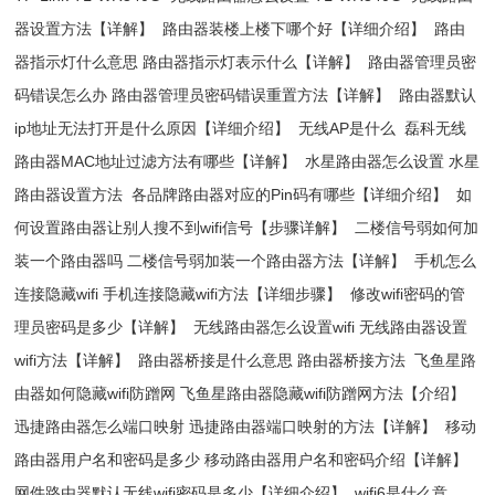
器设置方法【详解】
路由器装楼上楼下哪个好【详细介绍】
路由
器指示灯什么意思 路由器指示灯表示什么【详解】
路由器管理员密
码错误怎么办 路由器管理员密码错误重置方法【详解】
路由器默认
ip地址无法打开是什么原因【详细介绍】
无线AP是什么
磊科无线
路由器MAC地址过滤方法有哪些【详解】
水星路由器怎么设置 水星
路由器设置方法
各品牌路由器对应的Pin码有哪些【详细介绍】
如
何设置路由器让别人搜不到wifi信号【步骤详解】
二楼信号弱如何加
装一个路由器吗 二楼信号弱加装一个路由器方法【详解】
手机怎么
连接隐藏wifi 手机连接隐藏wifi方法【详细步骤】
修改wifi密码的管
理员密码是多少【详解】
无线路由器怎么设置wifi 无线路由器设置
wifi方法【详解】
路由器桥接是什么意思 路由器桥接方法
飞鱼星路
由器如何隐藏wifi防蹭网 飞鱼星路由器隐藏wifi防蹭网方法【介绍】
迅捷路由器怎么端口映射 迅捷路由器端口映射的方法【详解】
移动
路由器用户名和密码是多少 移动路由器用户名和密码介绍【详解】
网件路由器默认无线wifi密码是多少【详细介绍】
wifi6是什么意