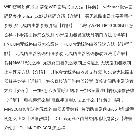
WiFi密码如何找回 忘记WiFi密码找回方法【详解】
wificmcc默认密
码是多少 wificmcc默认密码介绍【详解】
买无线路由器主要看哪些
参数 买无线路由器参数介绍【详解】
巴法络WZR-HP-G300NH2怎
么样
小米路由器怎么映射 小米路由器设置映射端口方法【详解】
IP-COM无线路由器怎么限速 IP-COM无线路由器限速方法【教程详
解】
无线路由器密码如何修改 无线路由器密码修改方法【详解】
磊科NW718怎么样
无线路由器怎么限制上网速度 无线路由器限制
上网速度方法【介绍】
贝尔金无线路由器常见故障 贝尔金无线路由
器解决办法【详解】
怎么直接访问路由器设置 直接访问路由器设置
方法【介绍】
一加6怎么设置呼叫转移 一加6设置呼叫转移操作步骤
【详解】
电视棒怎么用 电视棒使用方法是什么【详解】
斐讯
FIR300M智能迷你无线路由器设置教程
关闭路由器的dhcp功能后手
机怎么上网【详细步骤】
D-Link无线路由器登陆地址是多少【详细
介绍】
D-Link DIR-605L怎么样