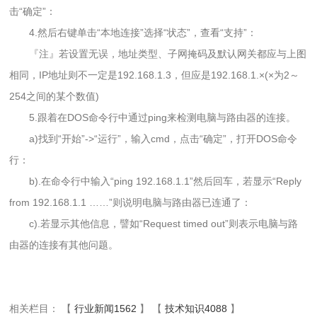
击“确定”：
4.然后右键单击“本地连接”选择“状态”，查看“支持”：
『注』若设置无误，地址类型、子网掩码及默认网关都应与上图
相同，IP地址则不一定是192.168.1.3，但应是192.168.1.×(×为2～
254之间的某个数值)
5.跟着在DOS命令行中通过ping来检测电脑与路由器的连接。
a)找到“开始”->“运行”，输入cmd，点击“确定”，打开DOS命令
行：
b).在命令行中输入“ping 192.168.1.1”然后回车，若显示“Reply
from 192.168.1.1 ……”则说明电脑与路由器已连通了：
c).若显示其他信息，譬如“Request timed out”则表示电脑与路
由器的连接有其他问题。
相关栏目： 【
行业新闻1562
】 【
技术知识4088
】