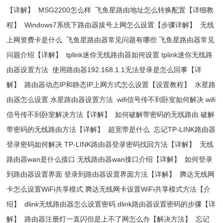
【详解】
MSG2200怎么样
飞鱼星路由地址怎么转换配置【详细教
程】
Windows7系统下路由器拔号上网怎么设置【步骤详解】
无线
上网资费卡是什么
飞鱼星路由器常见问题有哪些 飞鱼星路由器常见
问题介绍【详解】
tplink迷你无线路由器如何设置 tplink迷你无线路
由器设置方法
使用路由器192.168.1.1无法登录是怎么回事【详
解】
路由器动态IP和静态IP上网方式怎么设置【设置教程】
水星路
由器怎么设置 水星路由器设置方法
wifi信号传不到卧室如何解决 wifi
信号传不到卧室解决方法【详解】
如何破解带密码的无线路由 破解
带密码的无线路由方法【详解】
超宽带是什么
忘记TP-LINK路由器
登录密码如何解决 TP-LINK路由器登录密码找回方法【详解】
无线
路由器wan是什么接口 无线路由器wan接口介绍【详解】
如何登录
到路由器设置界面 登录到路由器设置界面方法【详解】
腾达无线网
卡怎么设置WiFi共享模式 腾达无线网卡设置WiFi共享模式方法【介
绍】
dlink无线路由器怎么设置密码 dlink路由器设置密码的步骤【详
解】
路由器注册灯一直闪但是上不了网怎么办【解决方法】
忘记