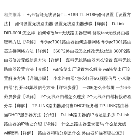
相关推荐：
HyFi智能无线设备TL-H18R TL-H18E如何设置【设置方
法】
如何设置无线路由器 设置无线路由器步骤【详解】
D-Link
DIR-600L怎么样
如何修改fast无线路由器密码 修改fast无线路由器
密码方法【详解】
华为tc7001路由器如何连接网络 华为tc7001路由
器连接网络方法【详解】
360P2路由器怎么修改无线信道 360P2路
由器修改无线信道方法【详解】
磊科无线路由器怎么设置 磊科无线
路由器设置方法【介绍】
wifi恢复出厂设置怎么解决 wifi恢复出厂设
置解决方法【详细步骤】
小米路由器4怎么打开5G频段信号 小米路
由器4打开5G频段信号方法【详细步骤】
一加6怎么长截屏 一加6长
截屏步骤【详解】
2个无线路由器怎么连接 2个无线路由器桥接教程
分享【详解】
TP-LINK路由器如何当DHCP服务器 TP-LINK路由器
当DHCP服务器方法【介绍】
D-Link路由器的IP地址是多少 D-Link
路由器的IP地址介绍【详解】
什么是路由器登录密码 什么是无线
wifi密码【详解】
路由器和猫分别是什么 路由器和猫有哪些区别